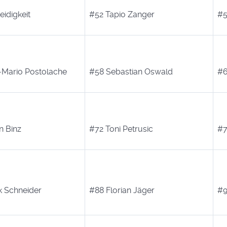
eidigkeit
#52 Tapio Zanger
#5
-Mario Postolache
#58 Sebastian Oswald
#6
n Binz
#72 Toni Petrusic
#7
k Schneider
#88 Florian Jäger
#9