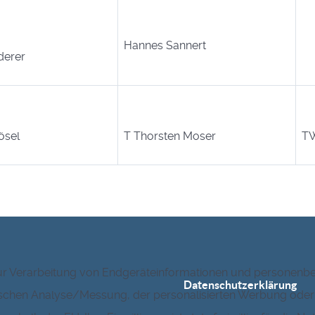
Hannes Sannert
derer
ösel
T Thorsten Moser
TW
zur Verarbeitung von Endgeräteinformationen und personenbe
Datenschutzerklärung
istischen Analyse/Messung, der personalisierten Werbung ode