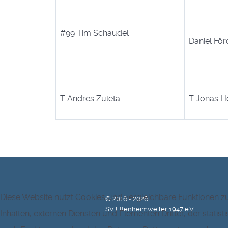
#99 Tim Schaudel
Daniel För
T Andres Zuleta
T Jonas H
Diese Website nutzt Cookies und vergleichbare Funktionen 
© 2016 - 2026
SV Ettenheimweiler 1947 e.V.
Inhalten, externen Diensten und Elementen Dritter, der stat