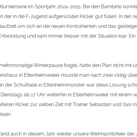
turnierserie im Sportjahr 2024-2025. Bei den Bambinis konnte
 der in die F-Jugend aufgerückten Kicker gut füllen. In der
nlaufzeit um sich an die neuen Kontrahenten und das gestei
Entwicklung und kam immer besser mit der Situation klar. Ein
 mehrmonatige Winterpause folgte, hatte den Plan nicht mit u
ereinshaus in Ettenheimweiler musste man nach zwei völlig übe
eit in der Schulhalle in Ettenheimmünster war diese Lösung
Dienstags ab 17 Uhr weiterhin in Ettenheimweiler mit einem 
eren Kicker zur selben Zeit mit Trainer Sebastian und Yasi m
beln.
 fand auch in diesem Jahr wieder unsere Weihnachtsfeier der 