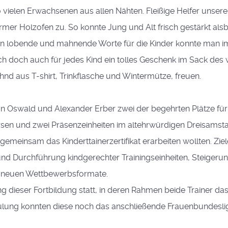
 vielen Erwachsenen aus allen Nähten. Fleißige Helfer unser
mer Holzofen zu. So konnte Jung und Alt frisch gestärkt al
 lobende und mahnende Worte für die Kinder konnte man im
h doch auch für jedes Kind ein tolles Geschenk im Sack des 
hnd aus T-shirt, Trinkflasche und Wintermütze, freuen.
ian Oswald und Alexander Erber zwei der begehrten Plätze f
ursen und zwei Präsenzeinheiten im altehrwürdigen Dreisams
emeinsam das Kinderttainerzertifikat erarbeiten wollten. Ziele
nd Durchführung kindgerechter Trainingseinheiten, Steiger
r neuen Wettbewerbsformate.
 dieser Fortbildung statt, in deren Rahmen beide Trainer das 
hulung konnten diese noch das anschließende Frauenbundesli