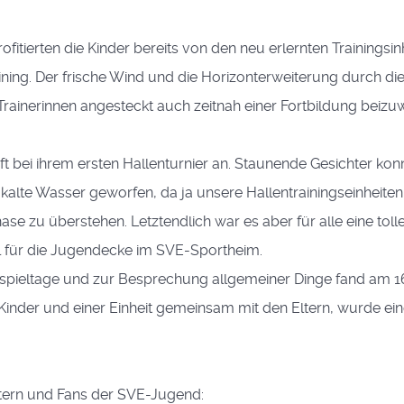
rofitierten die Kinder bereits von den neu erlernten Training
ning. Der frische Wind und die Horizonterweiterung durch die
rainerinnen angesteckt auch zeitnah einer Fortbildung beiz
 bei ihrem ersten Hallenturnier an. Staunende Gesichter kon
ns kalte Wasser geworfen, da ja unsere Hallentrainingseinheite
e zu überstehen. Letztendlich war es aber für alle eine toll
l für die Jugendecke im SVE-Sportheim.
ieltage und zur Besprechung allgemeiner Dinge fand am 16.
r Kinder und einer Einheit gemeinsam mit den Eltern, wurde ei
ltern und Fans der SVE-Jugend: