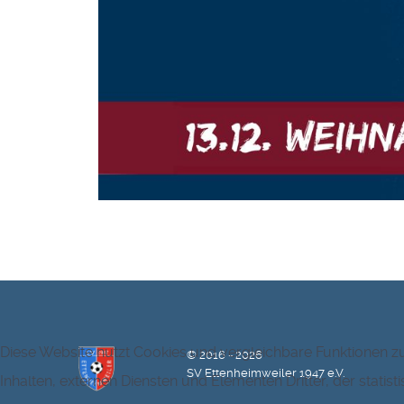
Diese Website nutzt Cookies und vergleichbare Funktionen 
© 2016 - 2026
SV Ettenheimweiler 1947 e.V.
Inhalten, externen Diensten und Elementen Dritter, der stat