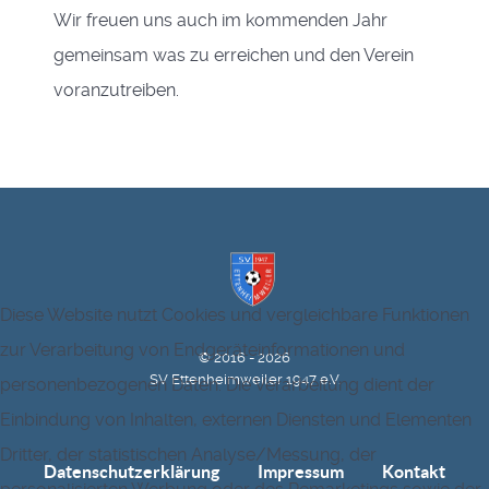
Wir freuen uns auch im kommenden Jahr
gemeinsam was zu erreichen und den Verein
voranzutreiben.
Diese Website nutzt Cookies und vergleichbare Funktionen
zur Verarbeitung von Endgeräteinformationen und
© 2016 - 2026
SV Ettenheimweiler 1947 e.V.
personenbezogenen Daten. Die Verarbeitung dient der
Einbindung von Inhalten, externen Diensten und Elementen
Dritter, der statistischen Analyse/Messung, der
Datenschutzerklärung
Impressum
Kontakt